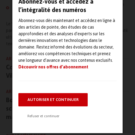
Abonnez-vous et accédez à
Traçabilité totale
Intégration complète dans
UAS3
pour un
l’intégralité des numéros
historique de santé certifié.
Abonnez-vous dès maintenant et accédez en ligne à
Le SDT340 LUBExpert Mode ne se contente plus de prédire la
des articles de pointe, des études de cas
panne ; il donne les moyens de la prévenir activement. C’est l’outil
approfondies et des analyses d’experts sur les
ultime pour garantir la disponibilité des actifs et viser le zéro
dernières innovations et technologies dans le
temps d’arrêt.
domaine. Restez informé des évolutions du secteur,
améliorez vos compétences techniques et prenez
ARTICLE PRÉCÉDENT
une longueur d’avance avec nos contenus exclusifs.
Conseil maintenance de la semaine par dB
Découvrir nos offres d’abonnement
Vib
ARTICLE SUIVANT
Bosch Rexroth France et Aserti Electronic
AUTORISER ET CONTINUER
scellent une alliance stratégique pour la
maintenance de l’automation industrielle
Refuser et continuer