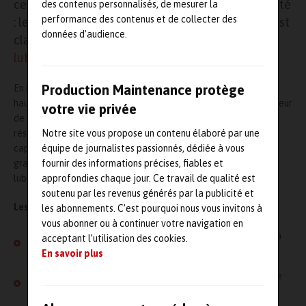
cette évolution fusionne deux piliers de la fiabilité
des contenus personnalisés, de mesurer la
performance des contenus et de collecter des
: le diagnostic et l’action. La nouvelle approche est
données d’audience.
claire : le
Condition Monitoring
évalue l’état, la
lubrification
l’optimise.
Production Maintenance protège
En intégrant l’intelligence de l’algorithme
L
U
Brain
à l’appareil
haut de gamme SDT340,
SDT
Ultrasound
transforme un collecteur
votre vie privée
de données en une station de travail unifiée. Grâce à une
Notre site vous propose un contenu élaboré par une
résolution de
256 ksps
, les techniciens peuvent désormais
équipe de journalistes passionnés, dédiée à vous
capturer des données de santé ultra-précises
pendant
le
fournir des informations précises, fiables et
graissage, éliminant ainsi les silos entre les équipes de
approfondies chaque jour. Ce travail de qualité est
lubrification et d’analyse.
soutenu par les revenus générés par la publicité et
Les points clés :
les abonnements. C’est pourquoi nous vous invitons à
vous abonner ou à continuer votre navigation en
Précision extrême
Analyse des actifs les plus lents grâce à
acceptant l’utilisation des cookies.
des temps d’acquisition de 600s.
En savoir plus
Polyvalence
Un seul capteur (RS2T) pour le diagnostic et le
graissage guidé.