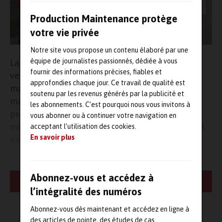
Production Maintenance protège
votre vie privée
Notre site vous propose un contenu élaboré par une
équipe de journalistes passionnés, dédiée à vous
La procédure « LOTO »*, qui consiste à couper et
fournir des informations précises, fiables et
verrouiller toutes les sources d’énergie d’une
approfondies chaque jour. Ce travail de qualité est
machine avant toute intervention de
soutenu par les revenus générés par la publicité et
maintenance, est un maillon essentiel de la
les abonnements. C’est pourquoi nous vous invitons à
prévention des accidents du travail. Pourtant, sa
vous abonner ou à continuer votre navigation en
mise en œuvre reste un défi pour de nombreuses
acceptant l’utilisation des cookies.
En savoir plus
entreprises.
Olivier Chalot, référent LOTO au sein de la
société Brady
, a vu les
mentalités évoluer, mais le constat demeure : «
c’est souvent à la
Abonnez-vous et accédez à
LIRE LA SUITE
suite d’un incident, voire d’un accident grave, que les entreprises
l’intégralité des numéros
décident de structurer leur démarche
». Les enjeux sont pourtant
multiples : humains avant tout, mais aussi juridiques, financiers et
Abonnez-vous dès maintenant et accédez en ligne à
d’image de marque. Mais comment s’y prendre ?
des articles de pointe, des études de cas