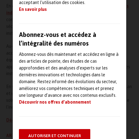
acceptant l’utilisation des cookies.
En complément, RECOWA propose des
vannes et robinetteries
En savoir plus
industrielles
ainsi que des composants pour
process propres
,
conçus pour répondre aux normes internationales et garantir
sécurité, fiabilité et conformité réglementaire dans les
installations critiques.
Abonnez-vous et accédez à
l’intégralité des numéros
Au-delà des équipements, RECOWA se distingue par son
accompagnement global : conseil technique, sélection des
Abonnez-vous dès maintenant et accédez en ligne à
équipements, support projet et assistance sur site. Cette
des articles de pointe, des études de cas
approche permet d’optimiser durablement les performances des
approfondies et des analyses d’experts sur les
installations tout en sécurisant les opérations de production.
dernières innovations et technologies dans le
domaine. Restez informé des évolutions du secteur,
En s’appuyant sur des partenaires technologiques de premier plan
améliorez vos compétences techniques et prenez
et une forte proximité avec ses clients, RECOWA apporte des
une longueur d’avance avec nos contenus exclusifs.
solutions sur mesure adaptées aux exigences les plus élevées de
Découvrir nos offres d’abonnement
l’industrie moderne.
Découvrir toutes les solutions RECOWA
ARTICLE PRÉCÉDENT
AUTORISER ET CONTINUER