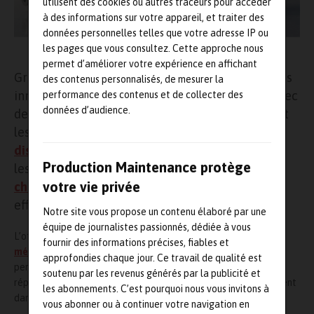
utilisent des cookies ou autres traceurs pour accéder
à des informations sur votre appareil, et traiter des
données personnelles telles que votre adresse IP ou
les pages que vous consultez. Cette approche nous
permet d’améliorer votre expérience en affichant
Grâce à une sélection rigoureuse de technologies
des contenus personnalisés, de mesurer la
innovantes, RECOWA accompagne ses clients avec
performance des contenus et de collecter des
données d’audience.
des équipements à forte valeur ajoutée, incluant
les
solutions de séparation thermique
par
distillation moléculaire
, adaptées aux procédés
Production Maintenance protège
les plus complexes, ainsi que des
échangeurs de
votre vie privée
chaleur
pour garantir un transfert thermique
efficace et fiable.
Notre site vous propose un contenu élaboré par une
équipe de journalistes passionnés, dédiée à vous
L’offre RECOWA couvre également une large gamme de
fournir des informations précises, fiables et
mélangeurs magnétiques
et
agitations mécanique
s
,
approfondies chaque jour. Ce travail de qualité est
permettant d’assurer une homogénéisation optimale tout en
soutenu par les revenus générés par la publicité et
répondant aux exigences aseptiques les plus strictes, notamment
les abonnements. C’est pourquoi nous vous invitons à
dans les applications pharmaceutiques et biotechnologiques.
vous abonner ou à continuer votre navigation en