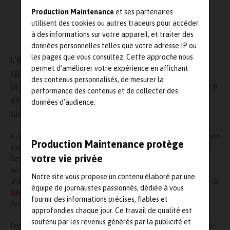
Production Maintenance
et ses partenaires
utilisent des cookies ou autres traceurs pour accéder
à des informations sur votre appareil, et traiter des
données personnelles telles que votre adresse IP ou
les pages que vous consultez. Cette approche nous
L’éditeur de logiciels
Carl Berger-Levrault
,
permet d’améliorer votre expérience en affichant
spécialisé dans la gestion de
des contenus personnalisés, de mesurer la
la
maintenance
industrielle et tertiaire, a annoncé
performance des contenus et de collecter des
en juin dernier l’arrivée de Senda Bouchrara en
données d’audience.
qualité de directrice générale.
«
Je suis ravie de rejoindre
Carl Berger-Levrault
et de mettre mon
Production Maintenance protège
expérience et mon énergie au service de nos clients
, a déclaré
votre vie privée
Senda Bouchrara.
Avec nos équipes, j’aurai à cœur d’améliorer
encore et toujours la qualité de notre accompagnement,
Notre site vous propose un contenu élaboré par une
d’œuvrer pour la satisfaction de nos clients et de co-construire la
équipe de journalistes passionnés, dédiée à vous
GMAO
de demain pour répondre aux enjeux de l’Industrie du
fournir des informations précises, fiables et
futur, des villes et des bâtiments intelligents.
».
approfondies chaque jour. Ce travail de qualité est
soutenu par les revenus générés par la publicité et
Les objectifs stratégiques de la nouvelle directrice permettront,