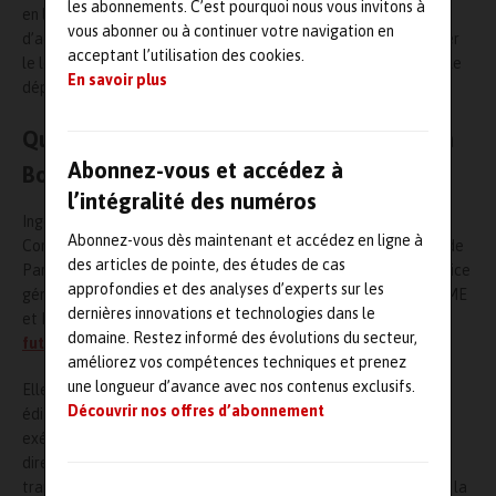
les abonnements. C’est pourquoi nous vous invitons à
en lien avec le projet d’entreprise BLueX de Berger-Levrault,
vous abonner ou à continuer votre navigation en
d’accompagner la transformation vers le
SaaS
afin de conforter
acceptant l’utilisation des cookies.
le leadership européen de Carl Berger-Levrault en accélérant le
En savoir plus
déploiement à l’international.
Quelques données sur le parcours de Senda
Abonnez-vous et accédez à
Bouchrara
l’intégralité des numéros
Ingénieure en informatique de l’Université de technologie de
Abonnez-vous dès maintenant et accédez en ligne à
Compiègne (
UTC
) et diplômée d’un Master en finance de l’IAE de
des articles de pointe, des études de cas
Paris, Senda Bouchrara occupait jusqu’alors le poste de directrice
approfondies et des analyses d’experts sur les
générale adjointe de
Visiativ
, acteur de la numérisation des PME
dernières innovations et technologies dans le
et ETI industrielles pour adresser les enjeux de l’
industrie du
domaine. Restez informé des évolutions du secteur,
futur
.
améliorez vos compétences techniques et prenez
une longueur d’avance avec nos contenus exclusifs.
Elle a été auparavant membre du comité exécutif de
Cegid
,
Découvrir nos offres d’abonnement
éditeur de solutions de gestion Cloud, en tant que directrice
exécutive de la performance et de la transformation puis de
directrice des services. Son expérience des projets de
transformation en lien avec l’économie de la souscription et de la