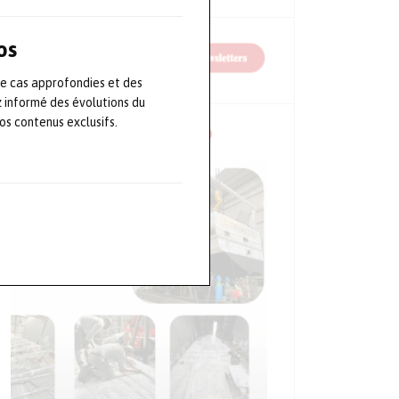
os
de cas approfondies et des
z informé des évolutions du
s contenus exclusifs.
NOS CONFÉRENCES EN VIDÉO
Sur le Sepem Douai,
sur les premières ap
l’intelligence artific