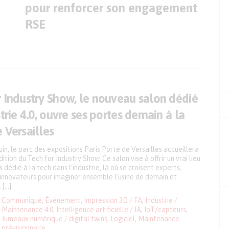
pour renforcer son engagement
RSE
r Industry Show, le nouveau salon dédié
strie 4.0, ouvre ses portes demain à la
 Versailles
juin, le parc des expositions Paris Porte de Versailles accueillera
ition du Tech for Industry Show. Ce salon vise à offrir un vrai lieu
 dédié à la tech dans l’industrie, là où se croisent experts,
 innovateurs pour imaginer ensemble l’usine de demain et
. […]
Communiqué
,
Événement
,
Impression 3D / FA
,
Industrie /
Maintenance 4.0
,
Intelligence artificielle / IA
,
IoT/capteurs
,
Jumeaux numérique / digital twins
,
Logiciel
,
Maintenance
prévisionnelle