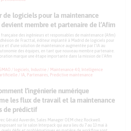
r de logiciels pour la maintenance
 devient membre et partenaire de l’Afim
n française des ingénieurs et responsables de maintenance (Afim)
dhésion de Fracttal, éditeur implanté à Madrid de logiciels pour
ce et d’une solution de maintenance augmentée par l’IA au
’autonomie des équipes, en tant que nouveau membre partenaire.
oration marque une étape importante dans la mission de l’Afim
GMAO / logiciels
,
Industrie / Maintenance 4.0
,
Intelligence
artificielle / IA
,
Partenaires
,
Predictive maintenance
omment l’ingénierie numérique
me les flux de travail et la maintenance
s de prédictif
ec Gérald Auverdin, Sales Manager OEM chez Rockwell
xposant sur le salon Interpack qui aura lieu du 7 au 13 mai à
À quels défis et problématiques en matière de workflow sont