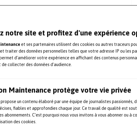
z notre site et profitez d'une expérience 
2016 à Massy par Aurélien Verleyen. Celui-ci
 performance de production des
industries de
aintenance
et ses partenaires utilisent des cookies ou autres traceurs po
 et traiter des données personnelles telles que votre adresse IP ou les p
on au dérèglement climatique. L’équipe se
permet d’améliorer votre expérience en affichant des contenus personna
s.
t de collecter des données d’audience.
plateforme SaaS
conçue pour améliorer les
ion agroalimentaires en mettant
on Maintenance protège votre vie privée
es procédés industriels. PowerOP intègre et
 propose un contenu élaboré par une équipe de journalistes passionnés, d
 production et assiste les prises de
écises, fiables et approfondies chaque jour. Ce travail de qualité est sou
 les abonnements. C’est pourquoi nous vous invitons à vous abonner ou à c
lisation des cookies.
tons la réduction de 40 % des pertes