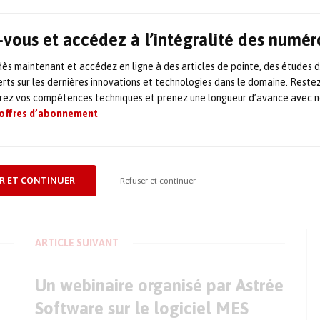
d’eau et de 20% des consommations
rmet d’augmenter de 10% de la capacité de
vous et accédez à l’intégralité des numér
s maintenant et accédez en ligne à des articles de pointe, des études 
rts sur les dernières innovations et technologies dans le domaine. Reste
ant-gagnant
orez vos compétences techniques et prenez une longueur d’avance avec no
 offres d’abonnement
éveloppement de PowerOP, en profitant de la
e au service des PME et ETI.
 clients des technologies de l’ IA, les rendre
R ET CONTINUER
Refuser et continuer
ser les offres PowerOP et PowerOP Energies.
ARTICLE SUIVANT
Un webinaire organisé par Astrée
Software sur le logiciel MES