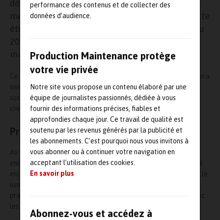
découvrir et analyser les résultats d’une étude
performance des contenus et de collecter des
menée par les deux partenaires et la
Bemas
. Cette
données d’audience.
étude, dont le questionnaire était ouvert jusqu’au
20 janvier, porte sur les coûts cachés de la
maintenance.
Production Maintenance protège
votre vie privée
Ce webinaire se déroulera le vendredi 27 mars 2026 à 10h00. Il fera
Notre site vous propose un contenu élaboré par une
intervenir Didier Chapuis, membre de l’Afim et fondateur de la
équipe de journalistes passionnés, dédiée à vous
société
CapMaint
, et Fabrice Lore, directeur commercial
fournir des informations précises, fiables et
chez
Araïko
.
approfondies chaque jour. Ce travail de qualité est
Programme du webinaire
soutenu par les revenus générés par la publicité et
les abonnements. C’est pourquoi nous vous invitons à
vous abonner ou à continuer votre navigation en
Au programme figureront la présentation des résultats d’une
acceptant l’utilisation des cookies.
enquête inédite sur les métiers de la maintenance, l’analyse des
En savoir plus
enjeux révélés par l’enquête, les solutions concrètes (comment le
numérique peut faire la différence), l’illustration via des cas
pratiques et démonstration succincte et, enfin, l’interaction avec
les participants.
Abonnez-vous et accédez à