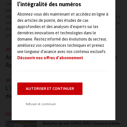
l’intégralité des numéros
Les participants pourront y découvrir les principales causes de
perte de temps dans les opérations de
maintenance
et
Abonnez-vous dès maintenant et accédez en ligne à
apprendrez comment des outils
numériques
peuvent les aider à y
des articles de pointe, des études de cas
remédier efficacement. Ce webinaire sera riche en contenu, ancré
approfondies et des analyses d’experts sur les
dans les données terrain et orienté vers des solutions concrètes
dernières innovations et technologies dans le
pour les équipes.
domaine. Restez informé des évolutions du secteur,
améliorez vos compétences techniques et prenez
ARTICLE PRÉCÉDENT
une longueur d’avance avec nos contenus exclusifs.
Accord majeur de maintenance / MRO entre
Découvrir nos offres d’abonnement
Ryanair et CFM International
ARTICLE SUIVANT
L’industrie au pied du mur : l’ultrason, levier
AUTORISER ET CONTINUER
de décarbonation oublié
Refuser et continuer
SUR LE MÊME SUJET
Bien plus qu’une GMAO, MAS s’impose comme