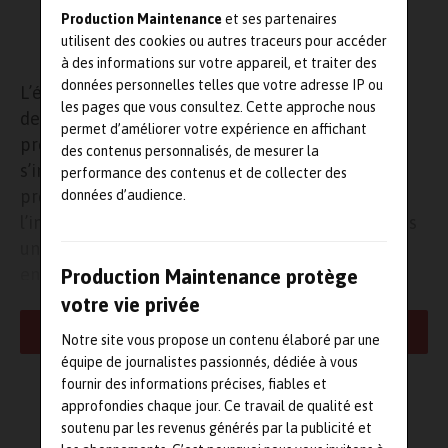
Production Maintenance
et ses partenaires
utilisent des cookies ou autres traceurs pour accéder
à des informations sur votre appareil, et traiter des
données personnelles telles que votre adresse IP ou
L’école d’ingénieurs a inauguré le 29 novembre
les pages que vous consultez. Cette approche nous
dernier, en partenariat avec Armines, le
permet d’améliorer votre expérience en affichant
projet Smart4RES. Ce projet de recherche, qui
des contenus personnalisés, de mesurer la
s’inscrit dans le cadre de « Horizon 2020 », le
performance des contenus et de collecter des
programme européen pour la recherche et
données d’audience.
l’innovation, implique douze entités européennes
unies dans un consortium réunissant des
entreprises, universités et centres de recherche
Production Maintenance protège
de six pays de l’Union européenne, dont Météo-
votre vie privée
France et Dowell Management pour la France.
LIRE LA SUITE
Notre site vous propose un contenu élaboré par une
équipe de journalistes passionnés, dédiée à vous
Déployé jusqu’en 2023, Smart4RES a pour objectif de proposer
fournir des informations précises, fiables et
une nouvelle génération de modèles de prévision à court-terme
approfondies chaque jour. Ce travail de qualité est
de la production des centrales renouvelables (éoliennes,
L'AUTEUR
soutenu par les revenus générés par la publicité et
photovoltaïques, hydraulique), dans le but de faciliter leur