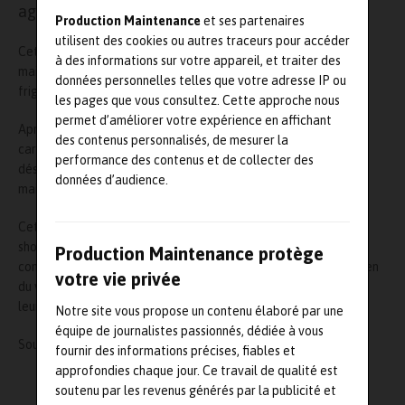
agréé avec Chéreau Services.
Production Maintenance
et ses partenaires
utilisent des cookies ou autres traceurs pour accéder
Cette nouvelle collaboration porte sur la réparation et la
à des informations sur votre appareil, et traiter des
maintenance de toutes les solutions Chéreau (hors cellules
données personnelles telles que votre adresse IP ou
frigorifiques) sur un secteur allant du nord de Paris à Amiens.
les pages que vous consultez. Cette approche nous
permet d’améliorer votre expérience en affichant
Après une formation initiale dispensée le 22 avril dernier aux
des contenus personnalisés, de mesurer la
carrossiers Scania par Chéreau, Scania Ile-de-France propose
performance des contenus et de collecter des
désormais une gamme élargie de services allant de la
données d’audience.
maintenance globale à la réparation de composants.
Cette nouvelle compétence s’inscrit dans le concept One stop
shopping déployé par le groupe, laquelle permet aux clients de
Production Maintenance protège
combiner tous les services qu’ils peuvent attendre (de l’entretien
votre vie privée
du véhicule à la prise en charge des périphériques…) au sein de
leur atelier Scania.
Notre site vous propose un contenu élaboré par une
équipe de journalistes passionnés, dédiée à vous
Source :
https://www.scania.fr
fournir des informations précises, fiables et
approfondies chaque jour. Ce travail de qualité est
L'AUTEUR
soutenu par les revenus générés par la publicité et