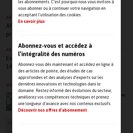
les abonnements. C’est pourquoi nous vous invitons à
Maintenanceandco.com
vous abonner ou à continuer votre navigation en
acceptant l’utilisation des cookies.
ARTICLE PRÉCÉDENT
En savoir plus
AFI KLM E&M s’associe à Avtrade pour
proposer de nouveaux équipements
Abonnez-vous et accédez à
ARTICLE SUIVANT
l’intégralité des numéros
Evénement : le salon Apex, à Maastricht du
Abonnez-vous dès maintenant et accédez en ligne à
14 au 16 septembre 2011
des articles de pointe, des études de cas
approfondies et des analyses d’experts sur les
dernières innovations et technologies dans le
SUR LE MÊME SUJET
domaine. Restez informé des évolutions du secteur,
Bien plus qu’une GMAO, MAS s’impose comme
améliorez vos compétences techniques et prenez
une plateforme complète, modulaire… et
une longueur d’avance avec nos contenus exclusifs.
accessible
Découvrir nos offres d’abonnement
Maintenance industrielle, le coût caché du
maintien de l’existant