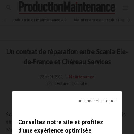
Industrie et Maintenance 4.0
Maintenance en production
Un contrat de réparation entre Scania Ele-
de-France et Chéreau Services
22 août 2011
Maintenance
Lecture : 1 minute
✖ Fermer et accepter
Scania Ile-de-France (80 salariés répartis sur trois
Consultez notre site et profitez
sites : Saint-Ouen-l’Aumône, Fleury-Mérogis et
d'une expérience optimisée
Mitry-Mory) a signé un contrat de réparateur