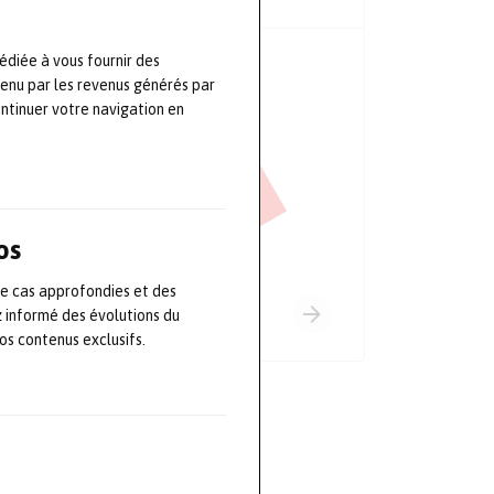
édiée à vous fournir des
PRINCIPAUX PARTENAIRES
tenu par les revenus générés par
ontinuer votre navigation en
os
de cas approfondies et des
z informé des évolutions du
s contenus exclusifs.