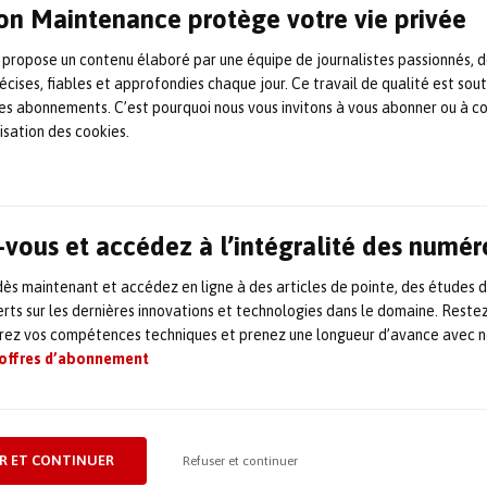
on Maintenance protège votre vie privée
GMAO : un duo gagnant chez
 propose un contenu élaboré par une équipe de journalistes passionnés, d
Actemium Maintenance
écises, fiables et approfondies chaque jour. Ce travail de qualité est sou
 les abonnements. C’est pourquoi nous vous invitons à vous abonner ou à c
Belfort
lisation des cookies.
À l’occasion du Sepem Industrie Est qui s’est déroulé du 15 au
17 juin dernier à Colmar, David Libor, responsable Méthodes
chez Actemium Maintenance Belfort, nous a fait part de son
expérience GMAO.
vous et accédez à l’intégralité des numér
22 juin 2021
GMAO / logiciels
,
Industrie et Maintenance 4.0
,
Maintenance
s maintenant et accédez en ligne à des articles de pointe, des études 
rts sur les dernières innovations et technologies dans le domaine. Reste
Actemium signe un contrat de
orez vos compétences techniques et prenez une longueur d’avance avec no
 offres d’abonnement
maintenance globale avec
Total au Nigeria
Total confie le contrat de maintenance globale de l’unité
R ET CONTINUER
Refuser et continuer
flottante de production, de stockage et de déchargement