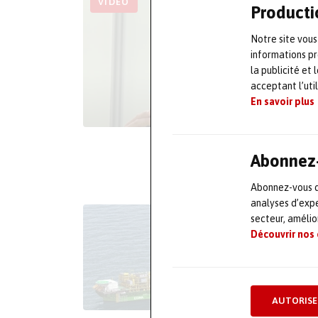
VIDÉO
Producti
Notre site vous
informations pr
la publicité et
acceptant l’uti
En savoir plus
Abonnez-
Abonnez-vous dè
analyses d’expe
secteur, améli
Découvrir nos
AUTORISE