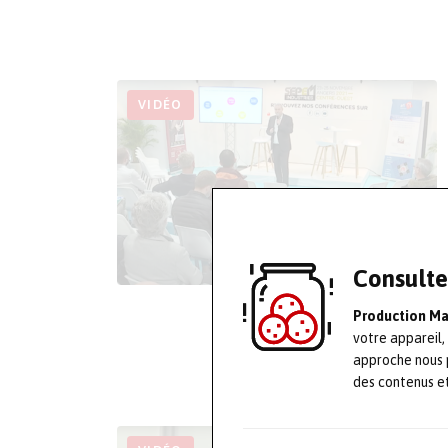
VIDÉO
Consulte
Production M
votre appareil,
approche nous 
des contenus e