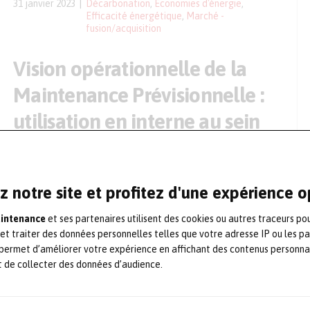
31 janvier 2023
Décarbonation
,
Economies d'énergie
,
Efficacité énergétique
,
Marché -
fusion/acquisition
Vision opérationnelle de la
Maintenance Prévisionnelle :
utilisation en interne au sein
d’Actemium
Vision opérationnelle de la Predictive Maintenance (ou
maintenance prévisionnelle) ; utilisation en interne au sein
z notre site et profitez d'une expérience 
d’Actemium (groupe Vinci Énergies) d’une solution intelligente
pour optimiser les opérations de maintenance et de
aintenance
et ses partenaires utilisent des cookies ou autres traceurs po
surveillance des équipements.
 et traiter des données personnelles telles que votre adresse IP ou les p
3 janvier 2022
Industrie et Maintenance 4.0
,
Maintenance en
permet d’améliorer votre expérience en affichant des contenus personna
production
,
Maintenance prévisionnelle
,
t de collecter des données d’audience.
Solution / technologie
Méthodes maintenance &