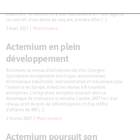
(FPSO) Egina au Nigeria à un consortium de deux entreprises
d’Actemium, la marque de Vinci Energies dédiée aux process
industriels : Actemium Oil & Gas Maintenance et Pace Nigeria.
Le contrat, d’une durée de cinq ans, prendra effet […]
1 mars 2017
Maintenance
Actemium en plein
développement
Actemium, le réseau d’entreprises de Vinci Energies
spécialisées en ingénierie électrique, automatismes,
informatique industrielle, instrumentation et mécanique pour
l’industrie en Europe, étend son réseau à 8 nouvelles
entreprises. L’intégrateur européen poursuit ainsi sa
dynamique de croissance et entame l’année 2007 fort d’un
réseau actif de près de 100 entreprises et d’un chiffre
d’affaires de 480 […]
2 février 2007
Maintenance
Actemium poursuit son