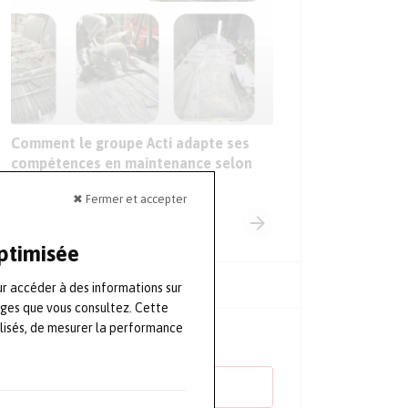
Sur le Sepem Douai,
sur les premières ap
l’intelligence artific
l’industrie
Comment le groupe Acti adapte ses
compétences en maintenance selon
les marchés
✖ Fermer et accepter
optimisée
ur accéder à des informations sur
ages que vous consultez. Cette
lisés, de mesurer la performance
ÉVÈNEMENTS À VENIR
TOUS LES ÉVÈNEMENTS