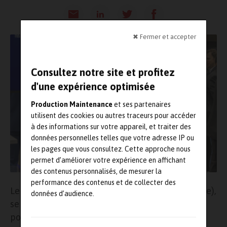
✖ Fermer et accepter
Consultez notre site et profitez
d'une expérience optimisée
Production Maintenance
et ses partenaires
utilisent des cookies ou autres traceurs pour accéder
à des informations sur votre appareil, et traiter des
données personnelles telles que votre adresse IP ou
les pages que vous consultez. Cette approche nous
permet d’améliorer votre expérience en affichant
des contenus personnalisés, de mesurer la
performance des contenus et de collecter des
Les 4, 5 et 6 février prochain, à Courtrai (Belgique),
données d’audience.
se déroulera le salon
Indumation
. Une manière
pour l’industrie du Benelux de mettre le pied sur