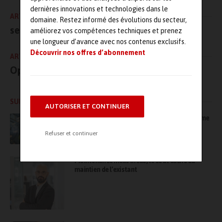
dernières innovations et technologies dans le
ARTICLE PRÉCÉDENT
domaine. Restez informé des évolutions du secteur,
sedApta-osys devient Elisa Industriq
améliorez vos compétences techniques et prenez
une longueur d’avance avec nos contenus exclusifs.
Découvrir nos offres d’abonnement
ARTICLE SUIVANT
Optimol Lubrication devient Telko
SUR LE MÊME SUJET
AUTORISER ET CONTINUER
Bien plus qu’une GMAO, MAS s’impose comme
une plateforme complète, modulaire… et
Refuser et continuer
accessible
Maintenance industrielle, le coût caché du
maintien de l’existant