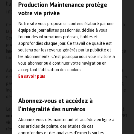
e
l’accélérateur et ainsi amorcer la 5
révolution
Production Maintenance protège
industrielle.
votre vie privée
Notre site vous propose un contenu élaboré par une
Ce salon de référence consacré à l’automatisation industrielle, à
équipe de journalistes passionnés, dédiée à vous
la
transformation numérique
et à l
‘industrie 4.0 & 5.0
dans le
fournir des informations précises, fiables et
Benelux accueillera une nouvelle fois des milliers de
approfondies chaque jour. Ce travail de qualité est
professionnels à Kortrijk Xpo pour une édition inspirante,
soutenu par les revenus générés par la publicité et
innovante et fédératrice de cet événement technologique tout à
les abonnements. C’est pourquoi nous vous invitons à
fait unique en son genre.
vous abonner ou à continuer votre navigation en
acceptant l’utilisation des cookies.
Avec un éventail de produits et de services couvrant l’ensemble
En savoir plus
des besoins de la chaîne industrielle (de l’automatisation à
l’IA
, en
passant par la robotique, l’IdO et la
maintenance intelligente
),
Indumation est un lieu de rencontre pour les acteurs de l’industrie
désireux de trouver des solutions aux défis de demain.
Abonnez-vous et accédez à
l’intégralité des numéros
La précédente édition, qui s’était tenue en 2024, avait rassemblé
un nombre record de 250 exposants et accueilli pas moins de 9 783
Abonnez-vous dès maintenant et accédez en ligne à
visiteurs. Un salon de premier ordre, très fréquenté et dont la
des articles de pointe, des études de cas
réputation n’est plus à faire.
approfondies et des analyses d’experts sur les