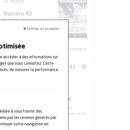
LA REVUE
Numéro 93
Avril-Mai-Juin
✖ Fermer et accepter
S'ABONNER
optimisée
Lire un extrait
Voir les anciens numéros
ur accéder à des informations sur
ages que vous consultez. Cette
Télécharger le Kit Média
lisés, de mesurer la performance
NEWSLETTER
Ne ratez aucune actualité
Tous les 15 jours, recevez directement
édiée à vous fournir des
l'essentiel de l'actualité du secteur dans votre
tenu par les revenus générés par
boite mail
ontinuer votre navigation en