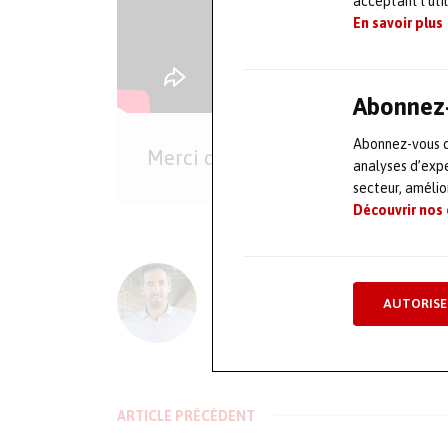
acceptant l’uti
En savoir plus
Abonnez-
Abonnez-vous dè
Merci d‘activer les
afin de
cookies
analyses d’expe
secteur, améli
Découvrir nos
L'AUTEUR
AUTORISE
Olivier Guillon – MRJ PRE
ARTICLE PRÉCÉDENT