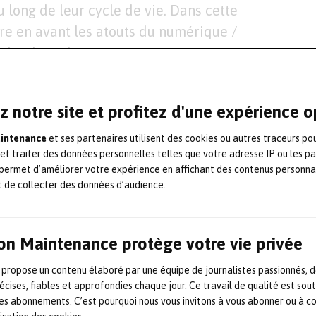
au long de leur cycle de vie. Dans cette
re en avant les atouts du numérique /
arrêts de maintenance.
z notre site et profitez d'une expérience 
aintenance
et ses partenaires utilisent des cookies ou autres traceurs po
 et traiter des données personnelles telles que votre adresse IP ou les p
permet d’améliorer votre expérience en affichant des contenus personna
t de collecter des données d’audience.
on Maintenance protège votre vie privée
 propose un contenu élaboré par une équipe de journalistes passionnés, d
écises, fiables et approfondies chaque jour. Ce travail de qualité est sou
 les abonnements. C’est pourquoi nous vous invitons à vous abonner ou à c