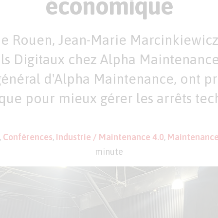
économique
e Rouen, Jean-Marie Marcinkiewicz 
ils Digitaux chez Alpha Maintenance,
général d'Alpha Maintenance, ont p
ue pour mieux gérer les arrêts tec
,
Conférences
,
Industrie / Maintenance 4.0
,
Maintenanc
minute