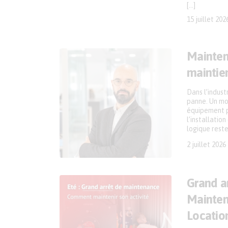
[…]
15 juillet 202
Maintena
maintien
Dans l’indust
panne. Un mot
équipement pe
l’installatio
logique rest
2 juillet 2026
Grand a
Mainten
Locatio