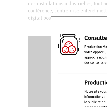
des installations industrielles, tout 
conférence, l’entreprise entend mett
digital pour améliorer le suivi des 
Consulte
Production M
votre appareil,
approche nous 
des contenus e
Producti
Notre site vous
informations pr
la publicité et