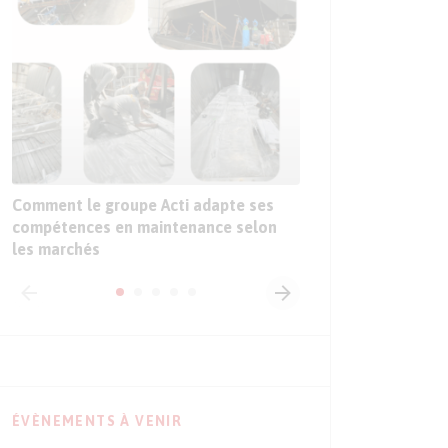
Sur le Sepem Douai,
sur les premières ap
l’intelligence artific
l’industrie
Comment le groupe Acti adapte ses
compétences en maintenance selon
les marchés
ÉVÈNEMENTS À VENIR