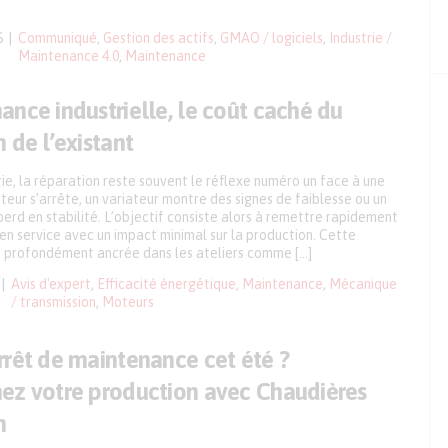
6
Communiqué
,
Gestion des actifs
,
GMAO / logiciels
,
Industrie /
Maintenance 4.0
,
Maintenance
nce industrielle, le coût caché du
 de l’existant
rie, la réparation reste souvent le réflexe numéro un face à une
eur s’arrête, un variateur montre des signes de faiblesse ou un
rd en stabilité. L’objectif consiste alors à remettre rapidement
n en service avec un impact minimal sur la production. Cette
e profondément ancrée dans les ateliers comme […]
Avis d'expert
,
Efficacité énergétique
,
Maintenance
,
Mécanique
/ transmission
,
Moteurs
rrêt de maintenance cet été ?
ez votre production avec Chaudières
n