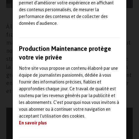
permet d’améliorer votre expérience en affichant
des contenus personnalisés, de mesurer la
Benjamin Givelet, directeur général de DSD System
performance des contenus et de collecter des
données d’audience.
À l’occasion de la création par l’Association
française des ingénieurs et responsables de
maintenance (
Afim
) au printemps 2024 de ce tout
Production Maintenance protège
nouveau
cluster
d’entreprises industrielles,
votre vie privée
structure entièrement consacrée aux métiers de
la maintenance, cette conférence présentera les
Notre site vous propose un contenu élaboré par une
grands axes de réflexions et d’actions, notamment
équipe de journalistes passionnés, dédiée à vous
fournir des informations précises, fiables et
en matière d’innovation, de transition numérique
approfondies chaque jour. Ce travail de qualité est
et de formations.
soutenu par les revenus générés par la publicité et
les abonnements. C’est pourquoi nous vous invitons à
vous abonner ou à continuer votre navigation en
acceptant l’utilisation des cookies.
En savoir plus