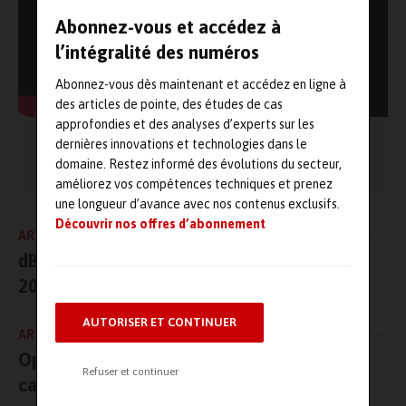
Abonnez-vous et accédez à
l’intégralité des numéros
Abonnez-vous dès maintenant et accédez en ligne à
des articles de pointe, des études de cas
approfondies et des analyses d’experts sur les
dernières innovations et technologies dans le
Merci d‘activer les
afin de consulter la vidéo
cookies
domaine. Restez informé des évolutions du secteur,
améliorez vos compétences techniques et prenez
une longueur d’avance avec nos contenus exclusifs.
Découvrir nos offres d’abonnement
ARTICLE PRÉCÉDENT
dB Vib Groupe présent à Global Industrie
2025 !
AUTORISER ET CONTINUER
ARTICLE SUIVANT
Optimisez votre maintenance avec les
Refuser et continuer
caméras thermiques HIKMICRO