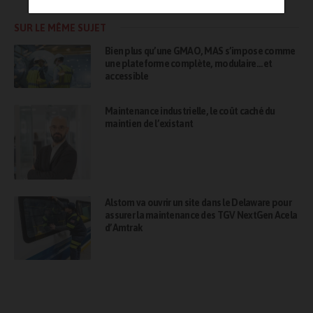
SUR LE MÊME SUJET
Bien plus qu’une GMAO, MAS s’impose comme
une plateforme complète, modulaire… et
accessible
Maintenance industrielle, le coût caché du
maintien de l’existant
Alstom va ouvrir un site dans le Delaware pour
assurer la maintenance des TGV NextGen Acela
d’Amtrak