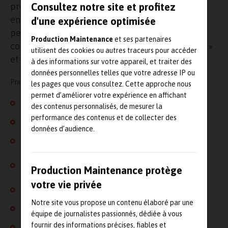
Consultez notre site et profitez
protection. Elle vient de rejoindre notre syndicat
en tant que membre associé. Son expertise
d'une expérience optimisée
permettra d’enrichir certains travaux des
Production Maintenance
et ses partenaires
commissions sectorielles « Gants de protection »
utilisent des cookies ou autres traceurs pour accéder
et « Vêtements de protection ».
à des informations sur votre appareil, et traiter des
données personnelles telles que votre adresse IP ou
Principales activités :
les pages que vous consultez. Cette approche nous
permet d’améliorer votre expérience en affichant
Etude et recherche
des contenus personnalisés, de mesurer la
performance des contenus et de collecter des
Etude de matériaux et concepts
données d’audience.
Action normative (suivi, participation, animation)
Veille technologique (matériaux, certification,
Production Maintenance protège
réglementation)
votre vie privée
Formation
Notre site vous propose un contenu élaboré par une
Réponse à appel d’offre
équipe de journalistes passionnés, dédiée à vous
fournir des informations précises, fiables et
Mission spécifique