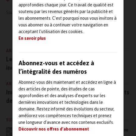
approfondies chaque jour. Ce travail de qualité est
soutenu par les revenus générés par la publicité et
Source :
https://www.synamap.fr
les abonnements. C’est pourquoi nous vous invitons à
vous abonner ou à continuer votre navigation en
L'AUTEUR
acceptant l’utilisation des cookies.
Maintenanceandco.com
En savoir plus
ARTICLE PRÉCÉDENT
Les trophées Midest de l’excellence
Abonnez-vous et accédez à
industrielle
l’intégralité des numéros
Abonnez-vous dès maintenant et accédez en ligne à
ARTICLE SUIVANT
des articles de pointe, des études de cas
Innovation industrielle : les six grands projets
approfondies et des analyses d’experts sur les
de Jacques Chirac
dernières innovations et technologies dans le
domaine. Restez informé des évolutions du secteur,
améliorez vos compétences techniques et prenez
SUR LE MÊME SUJET
une longueur d’avance avec nos contenus exclusifs.
Découvrir nos offres d’abonnement
Bien plus qu’une GMAO, MAS s’impose comme
une plateforme complète, modulaire… et