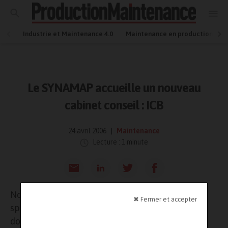
Industrie et Maintenance 4.0
Maintenance en production
Le SYNAMAP accueille un nouveau
cabinet conseil : ICB
24 avril 2006
Maintenance
Lecture : 1 minute
Noelle VALENTIN, consultante d’ICB, est
✖ Fermer et accepter
spécialisée en conseil et assistance dans le
domaine des vêtements et des gants de