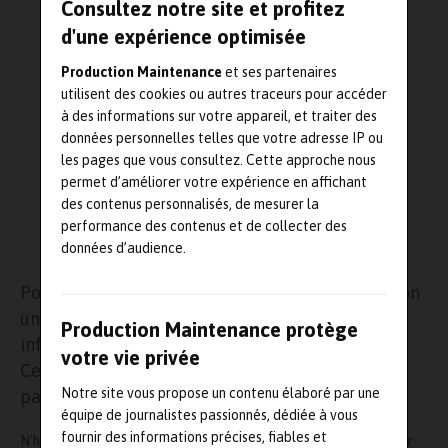
Consultez notre site et profitez
d'une expérience optimisée
Production Maintenance
et ses partenaires
utilisent des cookies ou autres traceurs pour accéder
à des informations sur votre appareil, et traiter des
données personnelles telles que votre adresse IP ou
les pages que vous consultez. Cette approche nous
permet d’améliorer votre expérience en affichant
des contenus personnalisés, de mesurer la
performance des contenus et de collecter des
données d’audience.
Pour tout achat d’un système Easy-Laser avec son
unité d’affichage XT12, le module « caméra
Production Maintenance protège
infrarouge » sur cette tablette vous est offert.
votre vie privée
Cette offre est valable pour toute commande
Notre site vous propose un contenu élaboré par une
passée avant le 31 décembre 2025.
équipe de journalistes passionnés, dédiée à vous
fournir des informations précises, fiables et
N’hésitez pas à contacter dB Vib Instrumentation pour en savoir