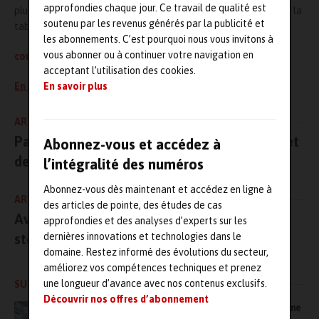
approfondies chaque jour. Ce travail de qualité est
plus sur cette offre ou sur les fonctionnalités et applications de la
soutenu par les revenus générés par la publicité et
tablette XT12.
les abonnements. C’est pourquoi nous vous invitons à
vous abonner ou à continuer votre navigation en
contact.instrumentation@dbvib.com
acceptant l’utilisation des cookies.
En savoir plus
En savoir plus
ARTICLE PRÉCÉDENT
Passez à la maintenance 5.0 : guide complet
Abonnez-vous et accédez à
de l’IA pour votre GMAO
l’intégralité des numéros
Abonnez-vous dès maintenant et accédez en ligne à
ARTICLE SUIVANT
des articles de pointe, des études de cas
Avec les solutions Difope, sécurisez le
approfondies et des analyses d’experts sur les
dernières innovations et technologies dans le
stockage de vos produits dangereux
domaine. Restez informé des évolutions du secteur,
améliorez vos compétences techniques et prenez
une longueur d’avance avec nos contenus exclusifs.
SUR LE MÊME SUJET
Découvrir nos offres d’abonnement
Bien plus qu’une GMAO, MAS s’impose comme