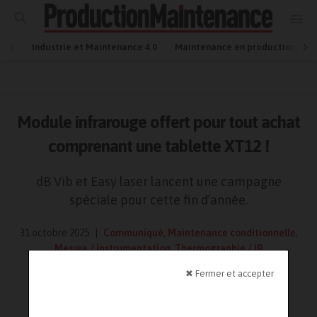
Industrie et Maintenance 4.0
Maintenance en production
Module infrarouge offert pour tout achat
comprenant une tablette XT12 !
dB Vib et Easy laser lancent une campagne
spéciale pour cette fin d’année.
31 octobre 2025
Communiqué
,
Maintenance conditionnelle
,
Mesure / instrumentation
,
Thermographie / IR
Lecture : 1 minute
✖ Fermer et accepter