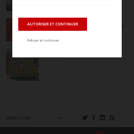
une plateforme complète, modulaire… et
accessible
Grand arrêt de maintenance cet été ?
AUTORISER ET CONTINUER
Maintenez votre production avec Chaudières
Location
Refuser et continuer
Cabine toilette sèche chantier : ça coule de
source !
LIENS UTILES