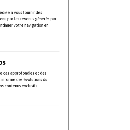
édiée à vous fournir des
tenu par les revenus générés par
elles
ontinuer votre navigation en
te ans les
he globale de
révention
os
on de l’homme,
de cas approfondies et des
tion, sûreté
z informé des évolutions du
ts et ingénierie
s contenus exclusifs.
contribuera
 reconnus en
ap Prévention.