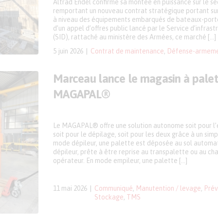
Altrad Endel confirme sa montée en puissance sur le se
remportant un nouveau contrat stratégique portant su
à niveau des équipements embarqués de bateaux-portes.
d’un appel d’offres public lancé par le Service d’infras
(SID), rattaché au ministère des Armées, ce marché […]
5 juin 2026
Contrat de maintenance
,
Défense-armem
Marceau lance le magasin à palet
MAGAPAL®
Le MAGAPAL® offre une solution autonome soit pour l’
soit pour le dépilage, soit pour les deux grâce à un si
mode dépileur, une palette est déposée au sol automa
dépileur, prête à être reprise au transpalette ou au ch
opérateur. En mode empileur, une palette […]
11 mai 2026
Communiqué
,
Manutention / levage
,
Prév
Stockage
,
TMS