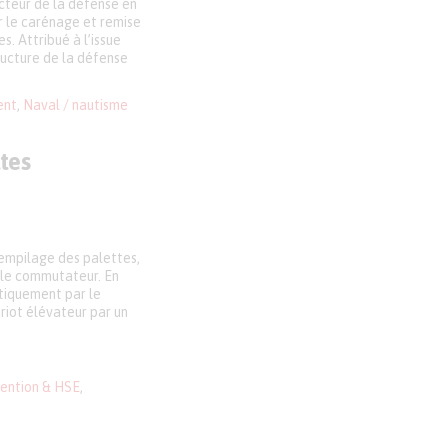
cteur de la défense en
r le carénage et remise
 Attribué à l’issue
tructure de la défense
ent
,
Naval / nautisme
tes
empilage des palettes,
mple commutateur. En
tiquement par le
ariot élévateur par un
ention & HSE
,