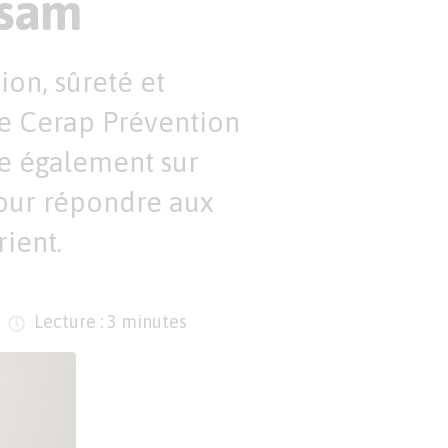
̈sam
n, sûreté et
de Cerap Prévention
ie également sur
our répondre aux
rient.
Lecture : 3 minutes