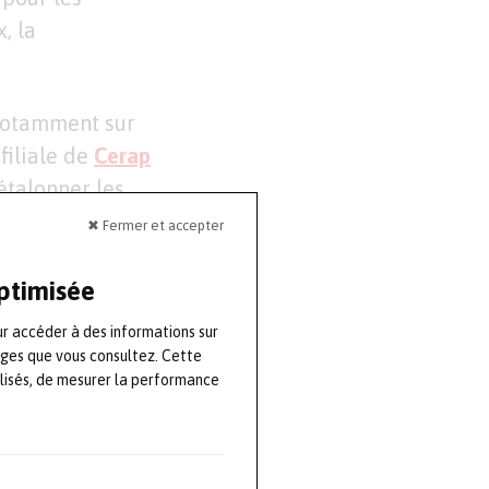
, la
 notamment sur
filiale de
Cerap
étalonner les
sources
✖ Fermer et accepter
optimisée
nous souhaitons
ur accéder à des informations sur
 preuve sur
ages que vous consultez. Cette
recteur général
lisés, de mesurer la performance
abes Unis en
des territoires