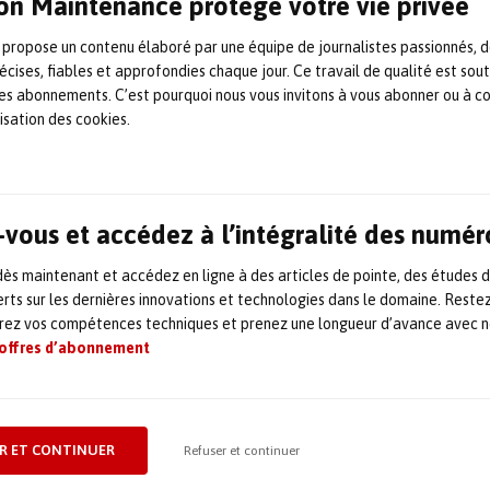
on Maintenance protège votre vie privée
 à la protection de l’homme, de
 propose un contenu élaboré par une équipe de journalistes passionnés, d
écises, fiables et approfondies chaque jour. Ce travail de qualité est sou
ement et des installations industri
 les abonnements. C’est pourquoi nous vous invitons à vous abonner ou à c
lisation des cookies.
, Cerap Prévention accompagne depuis plus de tren
éaire français et internationaux dans une démarc
risques. À travers ses différentes entités, Cerap P
vous et accédez à l’intégralité des numér
emble d’expertises qui concourent à la protecti
s maintenant et accédez en ligne à des articles de pointe, des études 
nt et des installations industrielles : radioprotec
rts sur les dernières innovations et technologies dans le domaine. Reste
rumentation et mesure nucléaire, support aux proje
orez vos compétences techniques et prenez une longueur d’avance avec no
 offres d’abonnement
e dans ce nouvel environnement nucléaire émirati 
richissement de nos expertises et savoir-faire déjà
R ET CONTINUER
Refuser et continuer
e Daniel Asselot, directeur général délégué de Cer