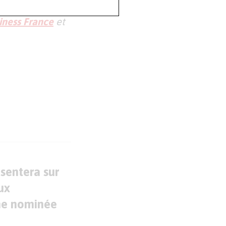
d’un renouveau
iness France
et
sentera sur
ux
ne nominée