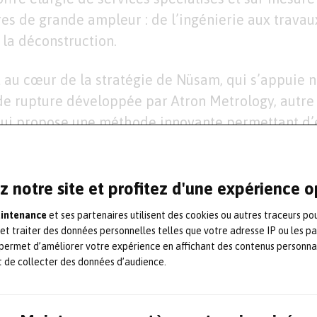
res de grande ampleur : de l’ingénierie aux travaux
la déconstruction.
t au cœur de la stratégie de Nüsam, qui s’appuie
de rupture développée par Atron Metrology, autre 
 qui propose une méthode innovante permettant d’
mesure nucléaire sans recourir à l’utilisation de 
z notre site et profitez d'une expérience 
 notre filiale Nüsam est un acte stratégique fort : 
aintenance
et ses partenaires utilisent des cookies ou autres traceurs po
oyer à l’international les solutions qui ont fait leur
 et traiter des données personnelles telles que votre adresse IP ou les p
omestique
, a déclaré Emeric Burin des Roziers, di
permet d’améliorer votre expérience en affichant des contenus personna
t de collecter des données d’audience.
tenu de leurs enjeux énergétiques, les Émirats Ar
e Moyen Orient en général font naturellement partie 
itons accompagner
».