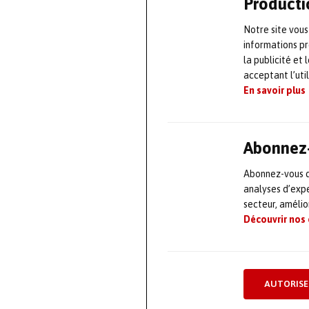
Producti
Participer
Notre site vous
informations pr
l’environn
la publicité et
acceptant l’uti
En savoir plus
Filiale d’Endel
acteurs du nucl
prévention des 
Abonnez-
regroupe un ens
Abonnez-vous dè
de l’environneme
analyses d’expe
nucléaire, inst
secteur, améli
de formation.
Découvrir nos
« Notre présenc
fortement à l’en
AUTORISE
France
, précis