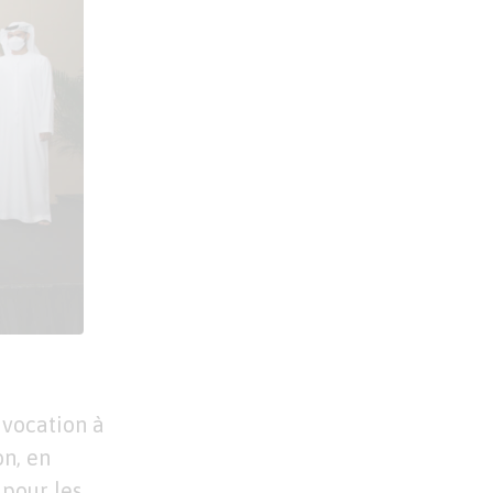
 vocation à
on, en
 pour les