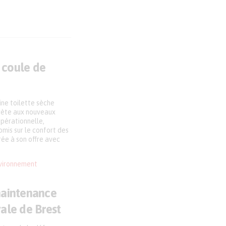
a coule de
ne toilette sèche
rète aux nouveaux
opérationnelle,
mis sur le confort des
rée à son offre avec
vironnement
maintenance
ale de Brest