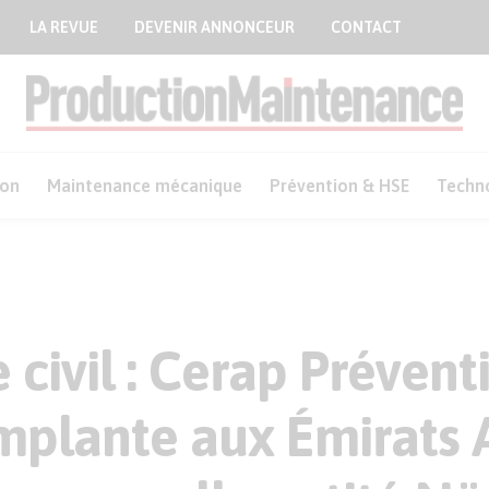
LA REVUE
DEVENIR ANNONCEUR
CONTACT
ion
Maintenance mécanique
Prévention & HSE
Techn
 civil : Cerap Préventi
implante aux Émirats