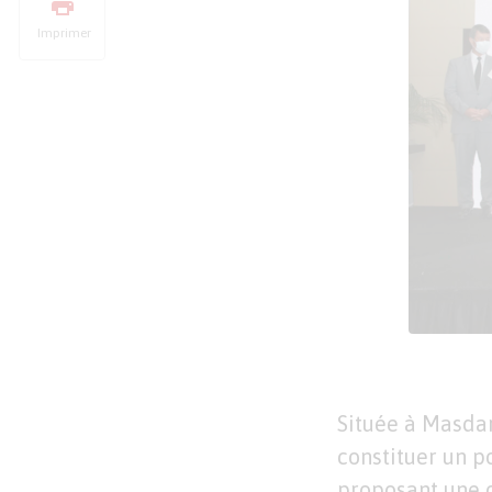
Imprimer
Située à Masdar
constituer un p
proposant une o