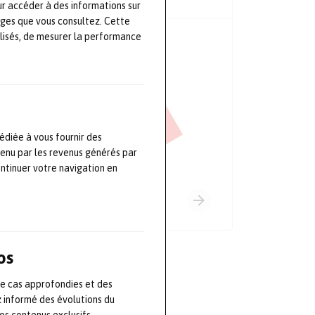
ur accéder à des informations sur
ages que vous consultez. Cette
lisés, de mesurer la performance
PRINCIPAUX PARTENAIRES
édiée à vous fournir des
tenu par les revenus générés par
ontinuer votre navigation en
os
de cas approfondies et des
z informé des évolutions du