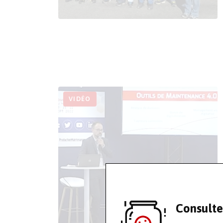
VIDÉO
Consulte