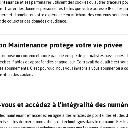
aintenance
et ses partenaires utilisent des cookies ou autres traceurs po
Technologies
 et traiter des données personnelles telles que votre adresse IP ou les p
permet d’améliorer votre expérience en affichant des contenus personna
France Relance soutient le
t de collecter des données d’audience.
développement de l’Ecole des
Métiers d’Altrad Endel pour
on Maintenance protège votre vie privée
faire rayonner la filière
 propose un contenu élaboré par une équipe de journalistes passionnés, d
nucléaire française
écises, fiables et approfondies chaque jour. Ce travail de qualité est sou
 les abonnements. C’est pourquoi nous vous invitons à vous abonner ou à c
lisation des cookies.
Pour aider la filière à faire face aux importants besoins de
recrutement actuels et à venir, l’École des Métiers d’Altrad
Endel a l’ambition de se lancer dans un vaste projet
d’agrandissement des locaux et d’élargissement de ses
programmes et moyens pédagogiques, tout en ouvrant ses
portes aux collaborateurs de l’ensemble des sociétés de la
vous et accédez à l’intégralité des numér
filière […]
25 mai 2022
Formation / compétences
,
Maintenance
,
s maintenant et accédez en ligne à des articles de pointe, des études 
Nucléaire
,
Réseau / Communauté Maintenance
rts sur les dernières innovations et technologies dans le domaine. Reste