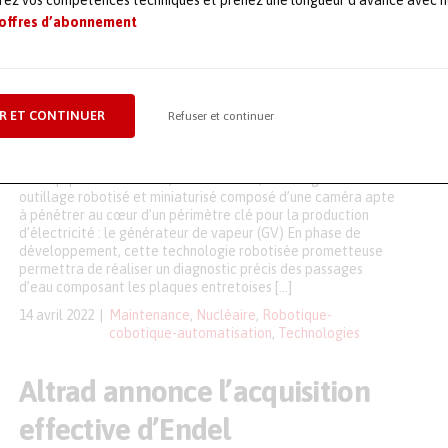
orez vos compétences techniques et prenez une longueur d’avance avec no
Endel SRA lance une
 offres d’abonnement
innovation robotisée au
service de la modernisation et
R ET CONTINUER
Refuser et continuer
de la sûreté du parc nucléaire
Les équipes d’Endel SRA, filiale d’Endel, ont imaginé un
outillage robotisé et miniaturisé composé d’une caméra apte
à pénétrer au cœur d’un périmètre clé pour la production
d’électricité : le générateur de vapeur (GV) En phase de
développement, cette technologie robotisée prometteuse
permettra de réaliser un diagnostic précis des passages
d’eau composant les plaques entretoises […]
14 avril 2022
Maintenance
,
Nucléaire
,
Robotique-
cobotique-automatisation
,
Technologies
Altrad annonce l’acquisition
effective d’Endel