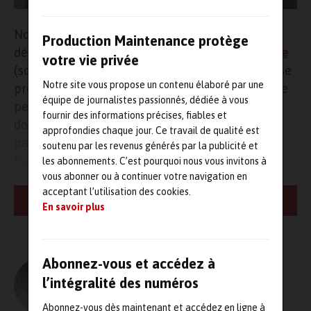
Nominée au
GI Awards
, dont les résultats seront
Production Maintenance protège
dévoilés le premier jour du salon
Global Industrie
votre vie privée
(soit le lundi 6 septembre), Aquiweb-PlantData se
Notre site vous propose un contenu élaboré par une
présente comme un portail Web personnalisable
équipe de journalistes passionnés, dédiée à vous
permettant d’accéder plus facilement aux
fournir des informations précises, fiables et
données. Avec ce portail Web entièrement
approfondies chaque jour. Ce travail de qualité est
paramétrable, toutes les données collectées et
soutenu par les revenus générés par la publicité et
traitées au sein du logiciel MES Aquiweb sont
les abonnements. C’est pourquoi nous vous invitons à
vous abonner ou à continuer votre navigation en
disponibles : production, qualité, maintenance,
acceptant l’utilisation des cookies.
stock, traçabilité, énergie, planning… L’utilisateur
LIRE LA SUITE
En savoir plus
peut ainsi configurer son propre portail d’accueil
avec ses indicateurs clés et ses actions à traiter. Il
dispose d’axes d’analyse multicritères :
Abonnez-vous et accédez à
équipements, lots, outils, personnes, OF, zone,
L'AUTEUR
l’intégralité des numéros
temps, référence. En temps réel, il dispose d’un
Olivier Guillon – MRJ PRESSE
tableau flash numérique, lui donnant la météo de
Abonnez-vous dès maintenant et accédez en ligne à