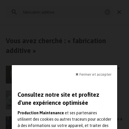
Rechercher
:
Industrie et Maintenance 4.0
Maintenance en production
Vous avez cherché : « fabrication
additive »
Fabrication additive : Ocyan s’associe à Spare
Parts 3D pour accélérer son adoption de
✖ Fermer et accepter
l’impression 3D￼
Pourquoi Schneider Electric fait de la
Consultez notre site et profitez
fabrication additive un fer de lance
d'une expérience optimisée
Production Maintenance
et ses partenaires
Additive4Rail, un projet de R&D pour produire à
utilisent des cookies ou autres traceurs pour accéder
la carte des pièces en FA pour le ferroviaire
à des informations sur votre appareil, et traiter des