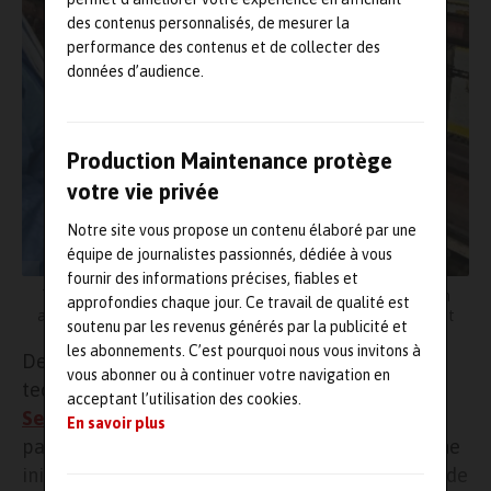
des contenus personnalisés, de mesurer la
performance des contenus et de collecter des
données d’audience.
Production Maintenance protège
votre vie privée
Notre site vous propose un contenu élaboré par une
équipe de journalistes passionnés, dédiée à vous
fournir des informations précises, fiables et
Touch Sensity permet de détecter les signes de dégradation
approfondies chaque jour. Ce travail de qualité est
avant qu’ils n’affectent le fonctionnement du matériel roulant
soutenu par les revenus générés par la publicité et
les abonnements. C’est pourquoi nous vous invitons à
Depuis décembre 2025, la Sensity Tech, la
vous abonner ou à continuer votre navigation en
technologie brevetée (8 brevets) de
Touch
acceptant l’utilisation des cookies.
Sensity
, a été déployée sur une rame du métro
En savoir plus
parisien afin de suivre à distance la structure, une
initiative qui s’inscrit dans la volonté de la RATP de