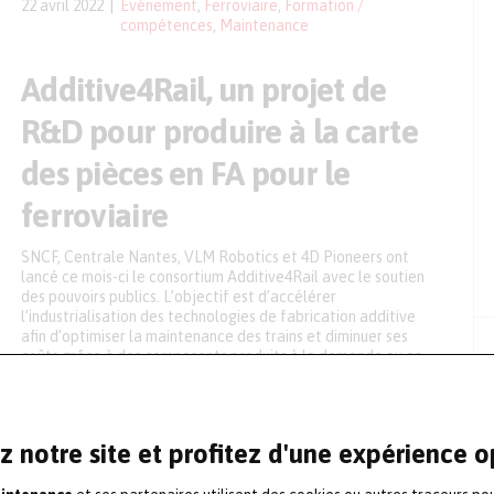
22 avril 2022
Événement
,
Ferroviaire
,
Formation /
compétences
,
Maintenance
Additive4Rail, un projet de
R&D pour produire à la carte
des pièces en FA pour le
ferroviaire
SNCF, Centrale Nantes, VLM Robotics et 4D Pioneers ont
lancé ce mois-ci le consortium Additive4Rail avec le soutien
des pouvoirs publics. L’objectif est d’accélérer
l’industrialisation des technologies de fabrication additive
afin d’optimiser la maintenance des trains et diminuer ses
coûts grâce à des composants produits à la demande ou en
petite série. Les quatre partenaires […]
6 avril 2022
Ferroviaire
,
Impression 3D / FA
,
Laboratoire /
R&D
,
Maintenance
z notre site et profitez d'une expérience 
Campus Mecateam lance