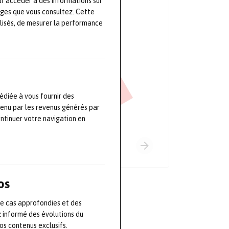
ur accéder à des informations sur
ages que vous consultez. Cette
lisés, de mesurer la performance
PRINCIPAUX PARTENAIRES
édiée à vous fournir des
tenu par les revenus générés par
ontinuer votre navigation en
os
de cas approfondies et des
z informé des évolutions du
s contenus exclusifs.