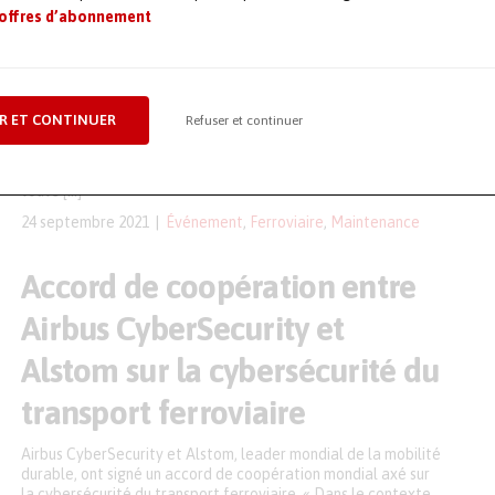
 offres d’abonnement
Mecateameetings
C’est plus qu’un symbole pour fêter les 10 ans de
Mecateamcluster et le retour à la « normalité » après dix-
huit mois de crise sanitaire. Avec un nombre de participant
R ET CONTINUER
Refuser et continuer
quasi doublé par rapport à 2019, les Mecateameetings
confirment leur succès et leur attractivité auprès des
professionnels des chantiers ferroviaires. Ils sont venus de
toute […]
24 septembre 2021
Événement
,
Ferroviaire
,
Maintenance
Accord de coopération entre
Airbus CyberSecurity et
Alstom sur la cybersécurité du
transport ferroviaire
Airbus CyberSecurity et Alstom, leader mondial de la mobilité
durable, ont signé un accord de coopération mondial axé sur
la cybersécurité du transport ferroviaire. « Dans le contexte