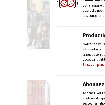
Production M
votre appareil,
approche nous 
des contenus e
Producti
Notre site vous
informations pr
la publicité et
acceptant l’uti
En savoir plus
Abonnez-
Abonnez-vous dè
analyses d’expe
secteur, améli