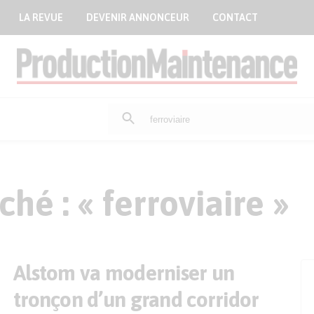
LA REVUE
DEVENIR ANNONCEUR
CONTACT
Rechercher
:
hé : « ferroviaire »
Alstom va moderniser un
tronçon d’un grand corridor