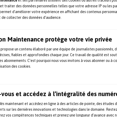
aintenance
et ses partenaires utilisent des cookies ou autres traceurs po
 et traiter des données personnelles telles que votre adresse IP ou les p
deux nouvelles formations
permet d’améliorer votre expérience en affichant des contenus personna
pour la maintenance des
t de collecter des données d’audience.
engins ferroviaires
on Maintenance protège votre vie privée
A la rentrée 2022, Campus Mecateam va lancer sa deuxième
formation en apprentissage. L’organisme de formation crée
son premier BTS « Maintenance des systèmes, option A
 propose un contenu élaboré par une équipe de journalistes passionnés, d
systèmes de production » adapté à l’environnement
écises, fiables et approfondies chaque jour. Ce travail de qualité est sou
ferroviaire, sur deux ans (Bac + 2). Il s’ajoute à la Mention
 les abonnements. C’est pourquoi nous vous invitons à vous abonner ou à c
Complémentaire Maintenance des Installations
lisation des cookies.
Oléohydrauliques et Pneumatiques (MC MIOP, Bac […]
10 février 2022
Ferroviaire
,
Formation / compétences
,
Maintenance
Maintenance des engins pour
vous et accédez à l’intégralité des numér
les travaux ferroviaires : un
s maintenant et accédez en ligne à des articles de pointe, des études 
rts sur les dernières innovations et technologies dans le domaine. Reste
succès confirmé pour les 5e
orez vos compétences techniques et prenez une longueur d’avance avec no