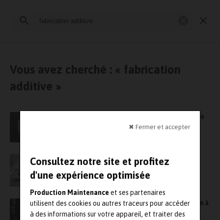
Rechercher
:
Industrie et Maintenance 4.0
Maintenance en production
Vous avez cherché : « fabrication
additive »
Fabrication additive : Ocyan s’associe à Spare
Parts 3D pour accélérer son adoption de
✖ Fermer et accepter
l’impression 3D￼
Pourquoi Schneider Electric fait de la
Consultez notre site et profitez
fabrication additive un fer de lance
d'une expérience optimisée
Production Maintenance
et ses partenaires
Additive4Rail, un projet de R&D pour produire à
utilisent des cookies ou autres traceurs pour accéder
la carte des pièces en FA pour le ferroviaire
à des informations sur votre appareil, et traiter des