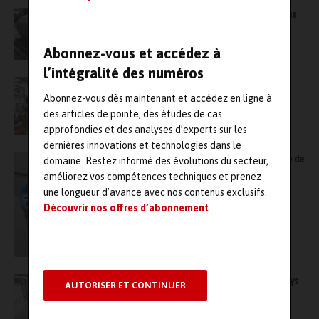
Équipements sous pression : le Latep fête ses
20 ans et le fait savoir
Abonnez-vous et accédez à
l’intégralité des numéros
Comment le projet transfrontalier DigiMob
Industrie 4.0 veut reconquérir les jeunes
Abonnez-vous dès maintenant et accédez en ligne à
des articles de pointe, des études de cas
approfondies et des analyses d’experts sur les
dernières innovations et technologies dans le
Armor veut mettre l’impression 3D au service de
domaine. Restez informé des évolutions du secteur,
la maintenance ferroviaire
améliorez vos compétences techniques et prenez
une longueur d’avance avec nos contenus exclusifs.
Découvrir nos offres d’abonnement
Impression 3D pour la maintenance : Stratasys
AUTORISER ET CONTINUER
prolonge son contrat avec Airbus