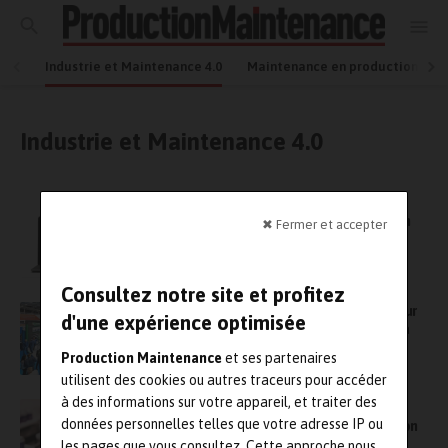
Industrie et Maintenance 4.0
Maintenance en production
Industrie et Maintenance 4.0
Zozio annonce sa première participation au
salon Hannover Messe et ouvre un bureau en
✖ Fermer et accepter
Allemagne
Consultez notre site et profitez
Euromaintenance de retour à Rotterdam pour
d'une expérience optimisée
devenir le plus grand congrès européen de la
maintenance
Production Maintenance
et ses partenaires
utilisent des cookies ou autres traceurs pour accéder
à des informations sur votre appareil, et traiter des
Fabrication intelligente : les entreprises
données personnelles telles que votre adresse IP ou
françaises exemplaires dans l’automatisation
mais des défis encore nombreux
les pages que vous consultez. Cette approche nous