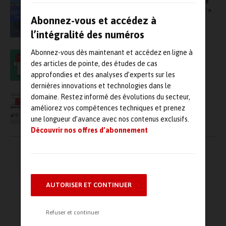
Astrée Software devient le premier offreur de
solutions labellisé « Vitrine Industrie du Futur »
Abonnez-vous et accédez à
l’intégralité des numéros
Abonnez-vous dès maintenant et accédez en ligne à
Avis d’expert : Comment augmenter la
VIDÉO
productivité de vos équipes ?
des articles de pointe, des études de cas
approfondies et des analyses d’experts sur les
dernières innovations et technologies dans le
domaine. Restez informé des évolutions du secteur,
Conférence sur comment assurer le suivi et
VIDÉO
l’état de santé de son outil de production ?
améliorez vos compétences techniques et prenez
une longueur d’avance avec nos contenus exclusifs.
Découvrir nos offres d’abonnement
Pagination
←
1
2
3
4
…
des
publications
17
→
AUTORISER ET CONTINUER
Refuser et continuer