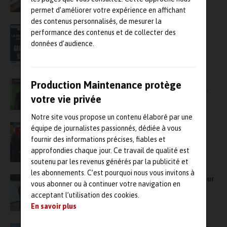
permet d’améliorer votre expérience en affichant
des contenus personnalisés, de mesurer la
Innova Maintenance revient à l’IUT Louis
performance des contenus et de collecter des
Pasteur de Schiltigheim le jeudi 6 avril
données d’audience.
Le Lab Crigen d’Engie vise la performance
Production Maintenance protège
opérationnelle des actifs énergétiques pour
votre vie privée
une décarbonation de l’industrie
Notre site vous propose un contenu élaboré par une
Smart Manufacturing Summit, un nouvel
équipe de journalistes passionnés, dédiée à vous
VIDÉO
événement industriel de GL Events au Japon
fournir des informations précises, fiables et
prévu en 2024
approfondies chaque jour. Ce travail de qualité est
soutenu par les revenus générés par la publicité et
les abonnements. C’est pourquoi nous vous invitons à
Partenariat entre Siemens France et Fives pour
vous abonner ou à continuer votre navigation en
favoriser la digitalisation des activités
acceptant l’utilisation des cookies.
industrielles
En savoir plus