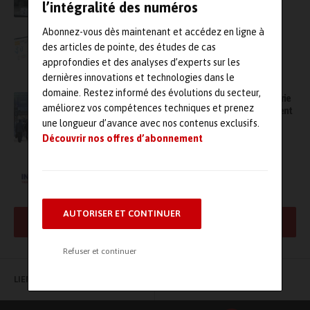
l’intégralité des numéros
Abonnez-vous dès maintenant et accédez en ligne à
Elisa, la solution IA prédictive de sedApta,
des articles de pointe, des études de cas
nominée aux Global Industrie Awards (Prix
approfondies et des analyses d’experts sur les
Spécial Résilience)
dernières innovations et technologies dans le
domaine. Restez informé des évolutions du secteur,
Measurement World, le CIM et Global Industrie
améliorez vos compétences techniques et prenez
changent de date et auront lieu conjointement
du 6 au 9 septembre à Lyon
une longueur d’avance avec nos contenus exclusifs.
Découvrir nos offres d’abonnement
Global Industrie Connect lance son édition
digitale du 30 juin au 3 juillet !
AUTORISER ET CONTINUER
AFFICHER PLUS DE RÉSULTATS
Refuser et continuer
LIENS UTILES