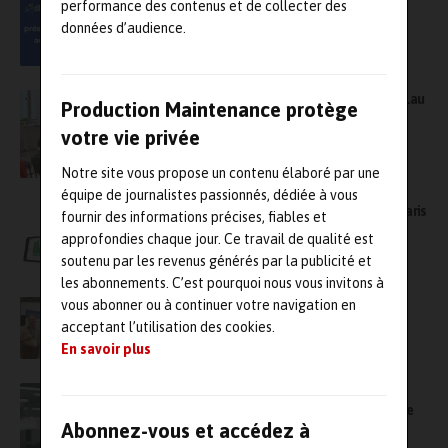
performance des contenus et de collecter des
données d’audience.
Le salon Global Industrie revient à Lyon du 11 au
Production Maintenance protège
14 mars
votre vie privée
Notre site vous propose un contenu élaboré par une
équipe de journalistes passionnés, dédiée à vous
Astrée Software lance sur Global Industrie Paris
fournir des informations précises, fiables et
une nouvelle solution MES SaaS
approfondies chaque jour. Ce travail de qualité est
soutenu par les revenus générés par la publicité et
les abonnements. C’est pourquoi nous vous invitons à
vous abonner ou à continuer votre navigation en
Sur Global Industrie Paris, l’Afim tiendra son
Forum francophone de la maintenance
acceptant l’utilisation des cookies.
En savoir plus
Astrée Software présentera sur Global
Industrie deux innovations dont une nominée
Abonnez-vous et accédez à
au GI Awards