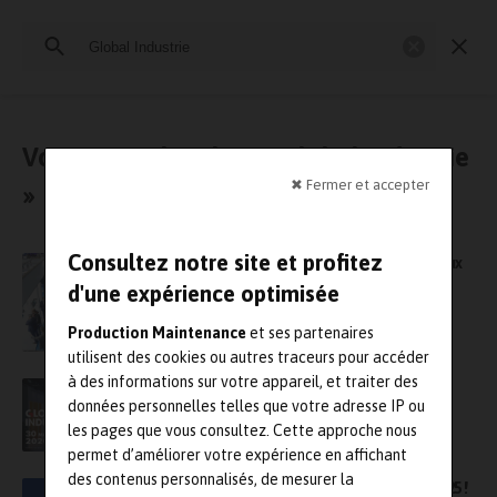
Rechercher
:
Industrie et Maintenance 4.0
Maintenance en production
Vous avez cherché : « Global Industrie
✖ Fermer et accepter
»
Consultez notre site et profitez
Global Industrie 2026 dévoile quatre nouveaux
espaces stratégiques pour transformer
d'une expérience optimisée
l’industrie française
Production Maintenance
et ses partenaires
utilisent des cookies ou autres traceurs pour accéder
à des informations sur votre appareil, et traiter des
Global Industrie Paris : une première pour dB
données personnelles telles que votre adresse IP ou
Vib Instrumentation
les pages que vous consultez. Cette approche nous
permet d’améliorer votre expérience en affichant
des contenus personnalisés, de mesurer la
dB Vib Groupe présent à Global Industrie 2025 !