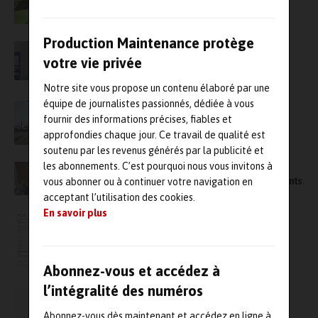
de caméras acoustiques
Production Maintenance protège
Les fabricants réduisent leurs factures
d’énergie, pourtant en forte hausse, grâce à
votre vie privée
l’imagerie acoustique
Notre site vous propose un contenu élaboré par une
équipe de journalistes passionnés, dédiée à vous
Le 2e Rail Innovation Challenge récompense
fournir des informations précises, fiables et
une technologie acoustique de détection de
défauts
approfondies chaque jour. Ce travail de qualité est
soutenu par les revenus générés par la publicité et
les abonnements. C’est pourquoi nous vous invitons à
SDT LUBExpert, un assistant de graissage
acoustique pour aider à lubrifier les roulements
vous abonner ou à continuer votre navigation en
acceptant l’utilisation des cookies.
En savoir plus
Formations DBVIB : Acou – Les mesures
acoustiques
Abonnez-vous et accédez à
l’intégralité des numéros
Journée française de Vibro-Acoustique
Abonnez-vous dès maintenant et accédez en ligne à