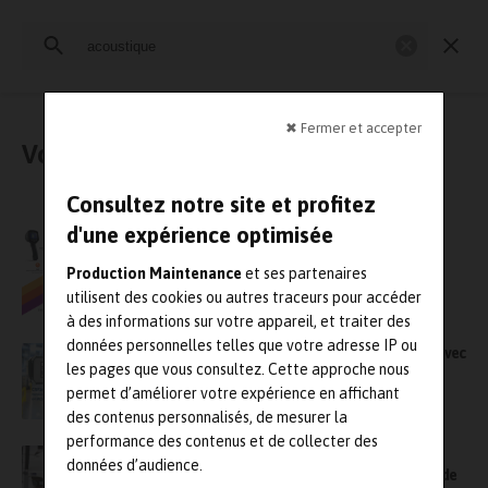
Rechercher
:
Industrie et Maintenance 4.0
Maintenance en production
✖ Fermer et accepter
Vous avez cherché : « acoustique »
Consultez notre site et profitez
Prévenir les risques en industrie grâce a
d'une expérience optimisée
l’imagerie thermique et acoustique
Production Maintenance
et ses partenaires
utilisent des cookies ou autres traceurs pour accéder
à des informations sur votre appareil, et traiter des
données personnelles telles que votre adresse IP ou
Révolutionner les inspections industrielles avec
les pages que vous consultez. Cette approche nous
l’imageur acoustique CRYSOUND
permet d’améliorer votre expérience en affichant
des contenus personnalisés, de mesurer la
performance des contenus et de collecter des
Comment Air Liquide a réduit ses déchets et
données d’audience.
amélioré l’efficacité de ses tuyauteries à l’aide