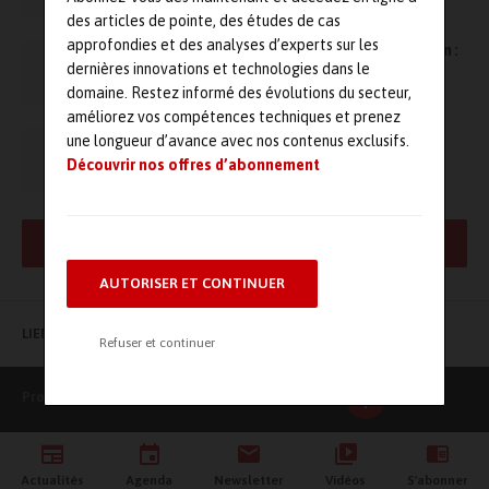
des articles de pointe, des études de cas
approfondies et des analyses d’experts sur les
Formations dB Vib en acoustique et vibration :
dernières innovations et technologies dans le
septembre et octobre 2007
domaine. Restez informé des évolutions du secteur,
améliorez vos compétences techniques et prenez
DbVib lance un nouveau système de
une longueur d’avance avec nos contenus exclusifs.
Surveillance Acoustique et Vibratoire pour
Découvrir nos offres d’abonnement
l’Environnement
AFFICHER PLUS DE RÉSULTATS
AUTORISER ET CONTINUER
LIENS UTILES
Refuser et continuer
Production Maintenance
Actualités
Agenda
Newsletter
Vidéos
S'abonner