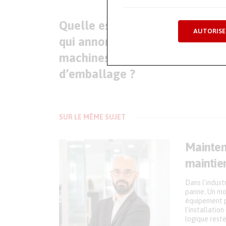
Quelle est cette solution de Si
AUTORISE
qui annonce la fin des arrêts-
machines sur les lignes
d’emballage ?
SUR LE MÊME SUJET
Maintena
maintien
Dans l’indust
panne. Un mot
équipement pe
l’installatio
logique rest