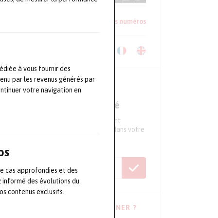
Lire un extrait
Voir les anciens numéros
Télécharger le Kit Média
édiée à vous fournir des
tenu par les revenus générés par
NEWSLETTER
ontinuer votre navigation en
Ne ratez aucune actualité
Tous les 15 jours, recevez directement
l'essentiel de l'actualité du secteur dans votre
boite mail
os
de cas approfondies et des
z informé des évolutions du
s contenus exclusifs.
VOUS HÉSITEZ À VOUS ABONNER ?