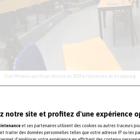
Club Moteurs qui s'était déroulé en 2019 à l'Université de Strasbourg
e représentant les réparateurs de moteurs
aux de
Megger
France (fabricant
z notre site et profitez d'une expérience 
une journée spéciale avec l’
Afim
.
aintenance
et ses partenaires utilisent des cookies ou autres traceurs po
r les modes de défaillances des
moteurs
 et traiter des données personnelles telles que votre adresse IP ou les p
permet d’améliorer votre expérience en affichant des contenus personna