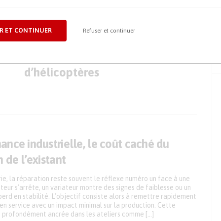
ck
Partenariat entre Safran et AACC
R ET CONTINUER
Refuser et continuer
pour élargir ses capacités de
MRO sur les trains d’avions et
d’hélicoptères
nce industrielle, le coût caché du
 de l’existant
rie, la réparation reste souvent le réflexe numéro un face à une
eur s’arrête, un variateur montre des signes de faiblesse ou un
rd en stabilité. L’objectif consiste alors à remettre rapidement
n en service avec un impact minimal sur la production. Cette
e profondément ancrée dans les ateliers comme […]