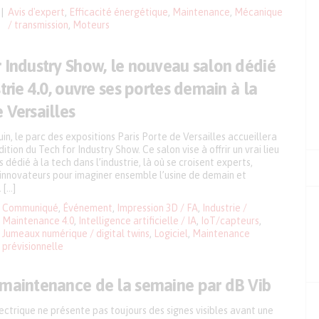
Avis d'expert
,
Efficacité énergétique
,
Maintenance
,
Mécanique
/ transmission
,
Moteurs
r Industry Show, le nouveau salon dédié
strie 4.0, ouvre ses portes demain à la
 Versailles
juin, le parc des expositions Paris Porte de Versailles accueillera
ition du Tech for Industry Show. Ce salon vise à offrir un vrai lieu
 dédié à la tech dans l’industrie, là où se croisent experts,
 innovateurs pour imaginer ensemble l’usine de demain et
. […]
Communiqué
,
Événement
,
Impression 3D / FA
,
Industrie /
Maintenance 4.0
,
Intelligence artificielle / IA
,
IoT/capteurs
,
Jumeaux numérique / digital twins
,
Logiciel
,
Maintenance
prévisionnelle
 maintenance de la semaine par dB Vib
ctrique ne présente pas toujours des signes visibles avant une