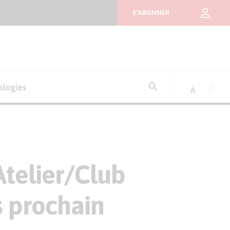
S'ABONNER
Rechercher
ologies
:
’Atelier/Club
 prochain