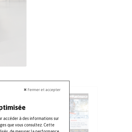
✖ Fermer et accepter
LA REVUE
optimisée
Numéro 93
Avril-Mai-Juin
ur accéder à des informations sur
ages que vous consultez. Cette
S'ABONNER
lisés, de mesurer la performance