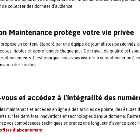
hodes de tests, les protections et les
analyses
t de collecter des données d’audience.
ctrique et son système, (variateurs, pompes,
on Maintenance protège votre vie privée
objet de très grandes attentions mais aussi
 propose un contenu élaboré par une équipe de journalistes passionnés, d
és : nouvelles technologies, efficacité
écises, fiables et approfondies chaque jour. Ce travail de qualité est sou
ce rescriptive…
 les abonnements. C’est pourquoi nous vous invitons à vous abonner ou à c
lisation des cookies.
Faraday, 78180 Montigny-le-Bretonneux,
vous et accédez à l’intégralité des numér
s maintenant et accédez en ligne à des articles de pointe, des études 
rts sur les dernières innovations et technologies dans le domaine. Reste
orez vos compétences techniques et prenez une longueur d’avance avec no
 offres d’abonnement
ARTICLE SUIVANT