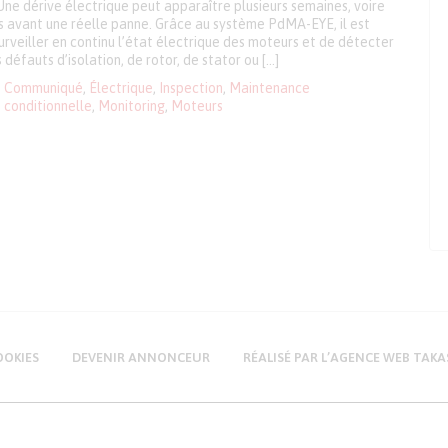
Une dérive électrique peut apparaître plusieurs semaines, voire
is avant une réelle panne. Grâce au système PdMA-EYE, il est
urveiller en continu l’état électrique des moteurs et de détecter
défauts d’isolation, de rotor, de stator ou […]
Communiqué
,
Électrique
,
Inspection
,
Maintenance
conditionnelle
,
Monitoring
,
Moteurs
OOKIES
DEVENIR ANNONCEUR
RÉALISÉ PAR L’AGENCE WEB TAKA