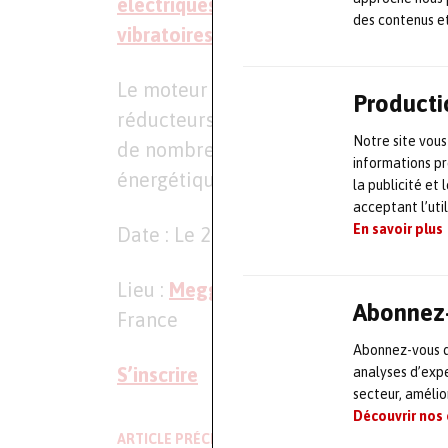
électriques
, les diagnostics, les mét
des contenus e
vibratoires
.
Le moteur de
machine tournante
éle
Producti
réducteurs…) font plus que jamais l’
Notre site vous
de nombreux challenges et opportunit
informations pr
énergétique,
industrie 4.0
, maintenan
la publicité et
acceptant l’uti
En savoir plus
Date : Le 22 mars, de 10h45 à 15h
Lieu :
Megger France
,
9 rue Michaël 
Abonnez-
France
Abonnez-vous dè
S’inscrire
analyses d’expe
secteur, améli
Découvrir nos
ARTICLE PRÉCÉDENT