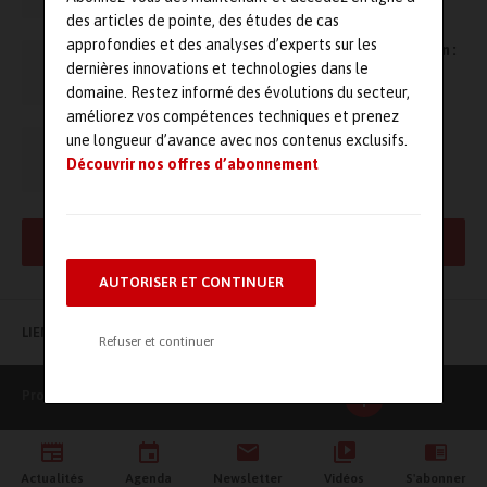
des articles de pointe, des études de cas
approfondies et des analyses d’experts sur les
Formations dB Vib en acoustique et vibration :
dernières innovations et technologies dans le
septembre et octobre 2007
domaine. Restez informé des évolutions du secteur,
améliorez vos compétences techniques et prenez
DbVib lance un nouveau système de
une longueur d’avance avec nos contenus exclusifs.
Surveillance Acoustique et Vibratoire pour
Découvrir nos offres d’abonnement
l’Environnement
AFFICHER PLUS DE RÉSULTATS
AUTORISER ET CONTINUER
LIENS UTILES
Refuser et continuer
Production Maintenance
Actualités
Agenda
Newsletter
Vidéos
S'abonner