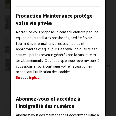
de caméras acoustiques
Production Maintenance protège
Les fabricants réduisent leurs factures
d’énergie, pourtant en forte hausse, grâce à
votre vie privée
l’imagerie acoustique
Notre site vous propose un contenu élaboré par une
équipe de journalistes passionnés, dédiée à vous
Le 2e Rail Innovation Challenge récompense
fournir des informations précises, fiables et
une technologie acoustique de détection de
défauts
approfondies chaque jour. Ce travail de qualité est
soutenu par les revenus générés par la publicité et
les abonnements. C’est pourquoi nous vous invitons à
SDT LUBExpert, un assistant de graissage
acoustique pour aider à lubrifier les roulements
vous abonner ou à continuer votre navigation en
acceptant l’utilisation des cookies.
En savoir plus
Formations DBVIB : Acou – Les mesures
acoustiques
Abonnez-vous et accédez à
l’intégralité des numéros
Journée française de Vibro-Acoustique
Abonnez-vous dès maintenant et accédez en ligne à