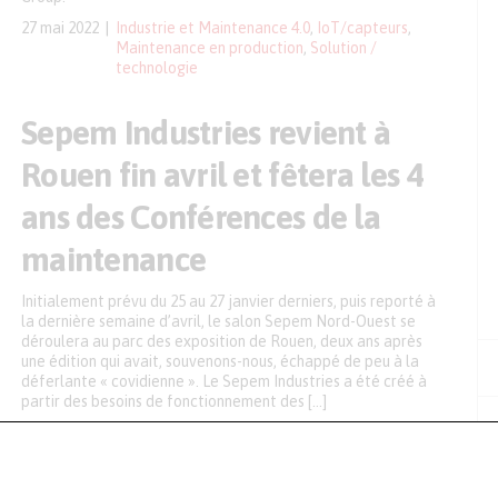
27 mai 2022
Industrie et Maintenance 4.0
,
IoT/capteurs
,
Maintenance en production
,
Solution /
technologie
Sepem Industries revient à
Rouen fin avril et fêtera les 4
ans des Conférences de la
maintenance
Initialement prévu du 25 au 27 janvier derniers, puis reporté à
la dernière semaine d’avril, le salon Sepem Nord-Ouest se
déroulera au parc des exposition de Rouen, deux ans après
une édition qui avait, souvenons-nous, échappé de peu à la
déferlante « covidienne ». Le Sepem Industries a été créé à
partir des besoins de fonctionnement des […]
19 janvier 2022
Conférences
,
Événement
,
Maintenance en
production
,
Solution / technologie