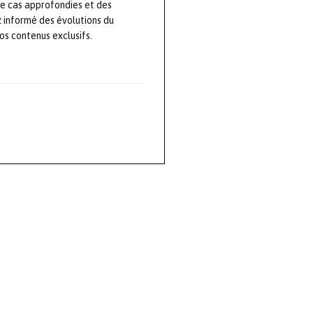
de cas approfondies et des
z informé des évolutions du
s contenus exclusifs.