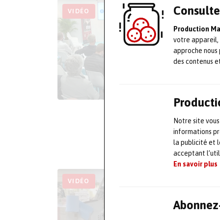
Consulte
VIDÉO
Production M
votre appareil,
approche nous 
des contenus e
Producti
Notre site vous
informations pr
la publicité et
acceptant l’uti
En savoir plus
VIDÉO
Abonnez-