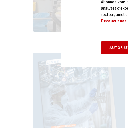
Abonnez-vous dè
analyses d’expe
secteur, améli
Découvrir nos
AUTORISE