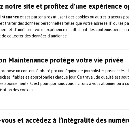
Vision opérationnelle de la
z notre site et profitez d'une expérience 
Maintenance Prévisionnelle :
aintenance
et ses partenaires utilisent des cookies ou autres traceurs po
 et traiter des données personnelles telles que votre adresse IP ou les p
utilisation en interne au sein
permet d’améliorer votre expérience en affichant des contenus personna
d’Actemium
t de collecter des données d’audience.
Vision opérationnelle de la Predictive Maintenance (ou
maintenance prévisionnelle) ; utilisation en interne au sein
on Maintenance protège votre vie privée
d’Actemium (groupe Vinci Énergies) d’une solution intelligente
pour optimiser les opérations de maintenance et de
surveillance des équipements.
 propose un contenu élaboré par une équipe de journalistes passionnés, d
écises, fiables et approfondies chaque jour. Ce travail de qualité est sou
3 janvier 2022
Industrie et Maintenance 4.0
,
Maintenance en
production
,
Maintenance prévisionnelle
,
 les abonnements. C’est pourquoi nous vous invitons à vous abonner ou à c
Solution / technologie
lisation des cookies.
Le Fabriq Tour fait découvrir
l’usine de St-Hubert
vous et accédez à l’intégralité des numér
Du 11 au 24 octobre, les équipes de Fabriq ont fait le tour de