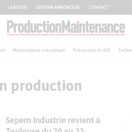
LA REVUE
DEVENIR ANNONCEUR
CONTACT
ion
Maintenance mécanique
Prévention & HSE
Techn
n production
Sepem Industrie revient à
Toulouse du 20 au 22