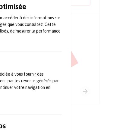
optimisée
ur accéder à des informations sur
PRINCIPAUX PARTENAIRES
ages que vous consultez. Cette
lisés, de mesurer la performance
édiée à vous fournir des
tenu par les revenus générés par
ontinuer votre navigation en
os