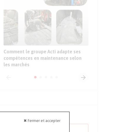
Sur le Sepem Douai,
sur les premières ap
l’intelligence artific
l’industrie
Comment le groupe Acti adapte ses
compétences en maintenance selon
les marchés
ÉVÈNEMENTS À VENIR
✖ Fermer et accepter
TOUS LES ÉVÈNEMENTS